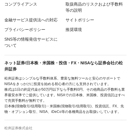
コンプライアンス
取扱商品のリスクおよび手数料
等の説明
金融サービス提供法への対応
サイトポリシー
プライバシーポリシー
推奨環境
SNS等の情報発信サービスに
ついて
ネット証券/日本株・米国株・投信・FX・NISAなら証券会社の松
井証券
松井証券はシンプルな手数料体系、豊富な無料ツールと安心のサポートで
NISAをきっかけに投資を始める初心者の方にも支持されています。
株式は1日の約定代金が50万円以下なら手数料0円、その他商品の手数料も業
界最安水準でご提供しています。NISAでの日本株、米国株、投資信託はすべ
て売買手数料が無料です。
日本株(現物取引/信用取引)・米国株(現物取引/信用取引)、投資信託、FX、先
物・オプション取引、NISA、iDeCo等の各種商品をお取扱いしています。
松井証券株式会社