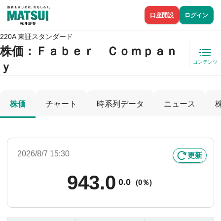
口座開設
ログイン
220A 東証スタンダード
株価
：Ｆａｂｅｒ Ｃｏｍｐａｎ
コンテンツ
ｙ
株価
チャート
時系列データ
ニュース
2026/8/7 15:30
更新
943.0
0.0
(
0％)