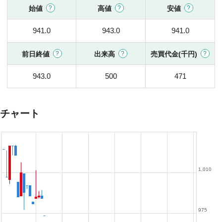
始値
高値
安値
941.0
943.0
941.0
前日終値
出来高
売買代金(千円)
943.0
500
471
チャート
1,010
975