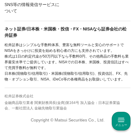
SNS等の情報発信サービスに
ついて
ネット証券/日本株・米国株・投信・FX・NISAなら証券会社の松
井証券
松井証券はシンプルな手数料体系、豊富な無料ツールと安心のサポートで
NISAをきっかけに投資を始める初心者の方にも支持されています。
株式は1日の約定代金が50万円以下なら手数料0円、その他商品の手数料も業
界最安水準でご提供しています。NISAでの日本株、米国株、投資信託はすべ
て売買手数料が無料です。
日本株(現物取引/信用取引)・米国株(現物取引/信用取引)、投資信託、FX、先
物・オプション取引、NISA、iDeCo等の各種商品をお取扱いしています。
松井証券株式会社
金融商品取引業者 関東財務局長(金商)第164号 加入協会：日本証券業協
会、一般社団法人 金融先物取引業協会
Copyright © Matsui Securities Co., Ltd.
メニュー