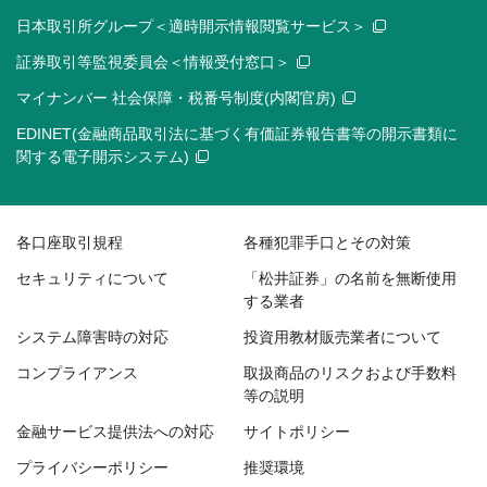
日本取引所グループ＜適時開示情報閲覧サービス＞
証券取引等監視委員会＜情報受付窓口＞
マイナンバー 社会保障・税番号制度(内閣官房)
EDINET(金融商品取引法に基づく有価証券報告書等の開示書類に
関する電子開示システム)
各口座取引規程
各種犯罪手口とその対策
セキュリティについて
「松井証券」の名前を無断使用
する業者
システム障害時の対応
投資用教材販売業者について
コンプライアンス
取扱商品のリスクおよび手数料
等の説明
金融サービス提供法への対応
サイトポリシー
プライバシーポリシー
推奨環境