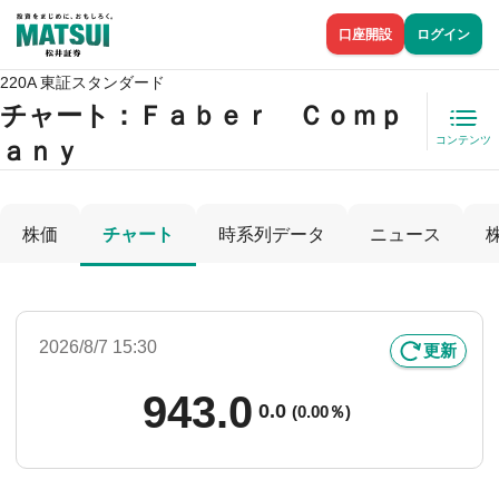
口座開設
ログイン
220A 東証スタンダード
チャート：
Ｆａｂｅｒ Ｃｏｍｐ
コンテンツ
ａｎｙ
株価
チャート
時系列データ
ニュース
2026/8/7 15:30
更新
943.0
0.0
(
0.00％)