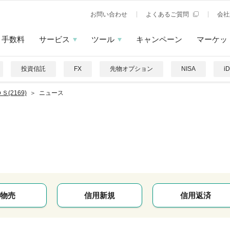
お問い合わせ
よくあるご質問
会社
手数料
サービス
ツール
キャンペーン
マーケッ
投資信託
FX
先物オプション
NISA
i
Ｓ(2169)
ニュース
物売
信用新規
信用返済