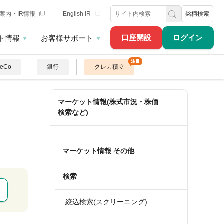
案内・IR情報
English IR
銘柄検索
口座開設
ログイン
ト情報
お客様サポート
DeCo
銀行
クレカ積立
マーケット情報(株式市況・株価
検索など)
マーケット情報 その他
検索
絞込検索(スクリーニング)