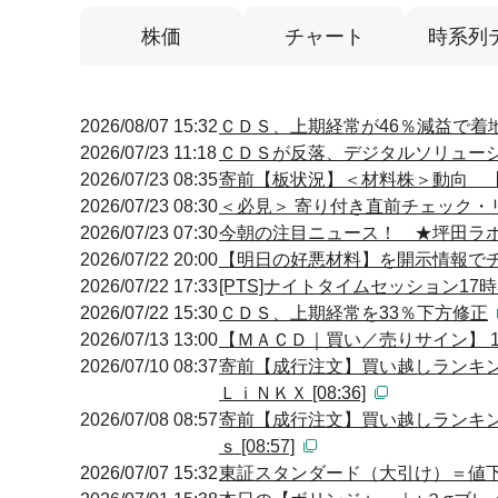
株価
チャート
時系列
2026/08/07 15:32
ＣＤＳ、上期経常が46％減益で着地
2026/07/23 11:18
ＣＤＳが反落、デジタルソリュー
2026/07/23 08:35
寄前【板状況】＜材料株＞動向 【買
2026/07/23 08:30
＜必見＞ 寄り付き直前チェック・
2026/07/23 07:30
今朝の注目ニュース！ ★坪田ラ
2026/07/22 20:00
【明日の好悪材料】を開示情報でチェ
2026/07/22 17:33
[PTS]ナイトタイムセッション17
2026/07/22 15:30
ＣＤＳ、上期経常を33％下方修正
2026/07/13 13:00
【ＭＡＣＤ｜買い／売りサイン】 13:
2026/07/10 08:37
寄前【成行注文】買い越しランキン
ＬｉＮＫＸ [08:36]
2026/07/08 08:57
寄前【成行注文】買い越しランキン
ｓ [08:57]
2026/07/07 15:32
東証スタンダード（大引け）＝値