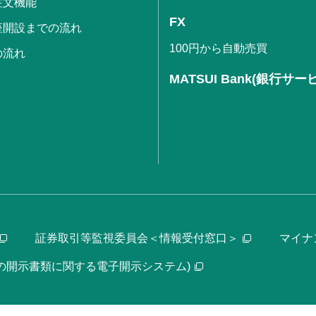
注文機能
FX
座開設までの流れ
100円から自動売買
の流れ
MATSUI Bank(銀行サー
証券取引等監視委員会＜情報受付窓口＞
マイナ
等の開示書類に関する電子開示システム)