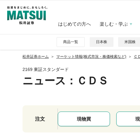
はじめての方へ
楽しむ・学ぶ
商品一覧
日本株
米国株
松井証券ホーム
マーケット情報(株式市況・株価検索など)
ＣＤ
2169 東証スタンダード
ニュース
：ＣＤＳ
注文
現物買
現