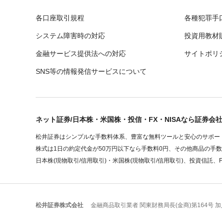
各口座取引規程
各種犯罪手
システム障害時の対応
投資用教材
金融サービス提供法への対応
サイトポリ
SNS等の情報発信サービスについて
ネット証券/日本株・米国株・投信・FX・NISAなら証券会
松井証券はシンプルな手数料体系、豊富な無料ツールと安心のサポート
株式は1日の約定代金が50万円以下なら手数料0円、その他商品の手
日本株(現物取引/信用取引)・米国株(現物取引/信用取引)、投資信託、
松井証券株式会社
金融商品取引業者 関東財務局長(金商)第164号