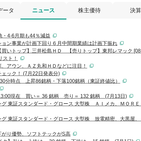
データ
ニュース
株主優待
決
・4-6月期も44％減益
ション事業が計画下回り６月中間期業績は計画下振れ
いトップ】三井松島ＨＤ 【売りトップ】東邦レマック [08:3
リスト！
ボ、アウン、ＡＺ丸和ＨＤなどに注目！
ック！ (7月22日発表分)
時30分時点 上昇86銘柄・下落100銘柄（東証終値比）
00現在 買い＝ 36 銘柄 売り＝ 132 銘柄 (7月13日)
グ 東証スタンダード・グロース 大型株 ＡＩメカ、ＭＯＲＥ
グ 東証スタンダード・グロース 大型株 放電精密、大黒屋、
下がり優勢、ソフトテックがS高