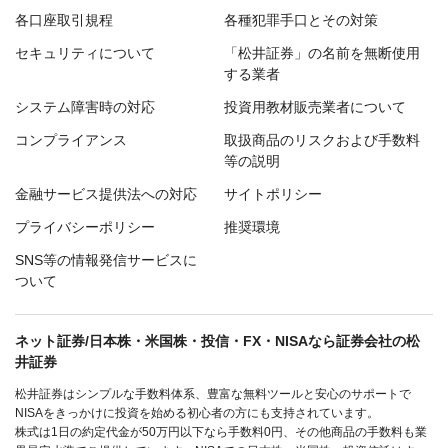
各口座取引規程
各種犯罪手口とその対策
セキュリティについて
「松井証券」の名前を無断使用
する業者
システム障害時の対応
投資用教材販売業者について
コンプライアンス
取扱商品のリスクおよび手数料
等の説明
金融サービス提供法への対応
サイトポリシー
プライバシーポリシー
推奨環境
SNS等の情報発信サービスに
ついて
ネット証券/日本株・米国株・投信・FX・NISAなら証券会社の松
井証券
松井証券はシンプルな手数料体系、豊富な無料ツールと安心のサポートで
NISAをきっかけに投資を始める初心者の方にも支持されています。
株式は1日の約定代金が50万円以下なら手数料0円、その他商品の手数料も業