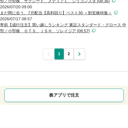
型／小型株 サクシード、メディアＬ、シリコンスタ [08:36]
2026/07/20 09:00
まだ間に合う、7月配当【高利回り】ベスト30 ＜割安株特集＞
2026/07/17 08:57
寄前【成行注文】買い越しランキング 東証スタンダード・グロース 中
型／小型株 ＯＴＳ、ＪＳＨ、ソレイジア [08:57]
前
1
2
次
株アプリで注文