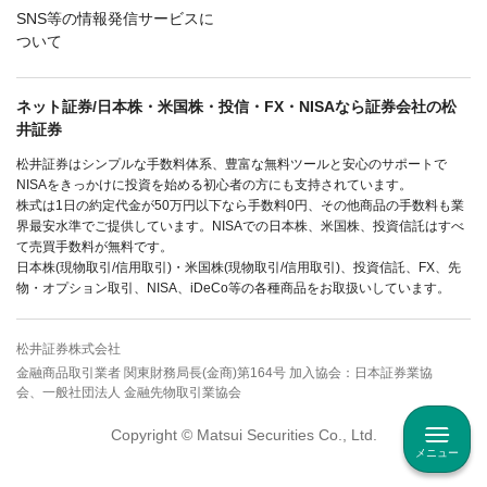
SNS等の情報発信サービスに
ついて
ネット証券/日本株・米国株・投信・FX・NISAなら証券会社の松
井証券
松井証券はシンプルな手数料体系、豊富な無料ツールと安心のサポートで
NISAをきっかけに投資を始める初心者の方にも支持されています。
株式は1日の約定代金が50万円以下なら手数料0円、その他商品の手数料も業
界最安水準でご提供しています。NISAでの日本株、米国株、投資信託はすべ
て売買手数料が無料です。
日本株(現物取引/信用取引)・米国株(現物取引/信用取引)、投資信託、FX、先
物・オプション取引、NISA、iDeCo等の各種商品をお取扱いしています。
松井証券株式会社
金融商品取引業者 関東財務局長(金商)第164号 加入協会：日本証券業協
会、一般社団法人 金融先物取引業協会
Copyright © Matsui Securities Co., Ltd.
メニュー