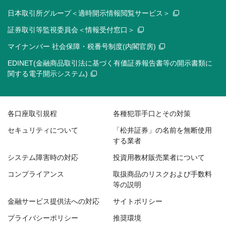
日本取引所グループ＜適時開示情報閲覧サービス＞
証券取引等監視委員会＜情報受付窓口＞
マイナンバー 社会保障・税番号制度(内閣官房)
EDINET(金融商品取引法に基づく有価証券報告書等の開示書類に
関する電子開示システム)
各口座取引規程
各種犯罪手口とその対策
セキュリティについて
「松井証券」の名前を無断使用
する業者
システム障害時の対応
投資用教材販売業者について
コンプライアンス
取扱商品のリスクおよび手数料
等の説明
金融サービス提供法への対応
サイトポリシー
プライバシーポリシー
推奨環境