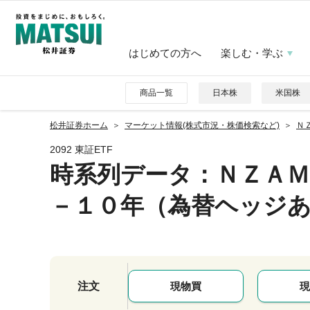
はじめての方へ
楽しむ・学ぶ
商品一覧
日本株
米国株
松井証券ホーム
マーケット情報(株式市況・株価検索など)
Ｎ
2092 東証ETF
時系列データ
：ＮＺＡ
－１０年（為替ヘッジ
注文
現物買
現