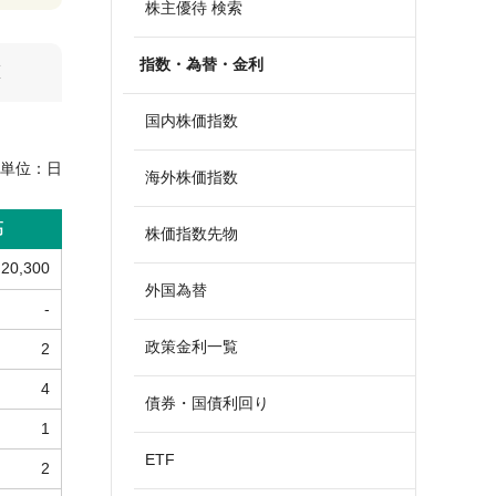
株主優待 検索
指数・為替・金利
算
国内株価指数
単位：
日
海外株価指数
高
株価指数先物
20,300
外国為替
-
政策金利一覧
2
4
債券・国債利回り
1
ETF
2