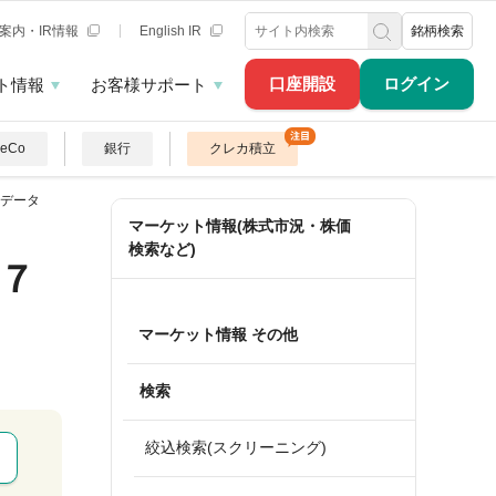
案内・IR情報
English IR
銘柄検索
口座開設
ログイン
ト情報
お客様サポート
DeCo
銀行
クレカ積立
データ
マーケット情報(株式市況・株価
検索など)
７
マーケット情報 その他
検索
絞込検索(スクリーニング)