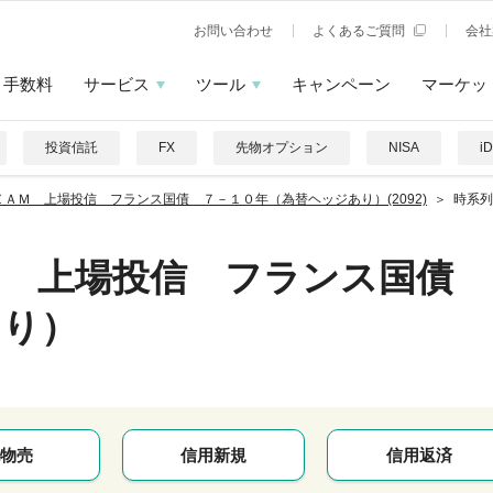
お問い合わせ
よくあるご質問
会社
手数料
サービス
ツール
キャンペーン
マーケッ
投資信託
FX
先物オプション
NISA
i
ＺＡＭ 上場投信 フランス国債 ７－１０年（為替ヘッジあり）(2092)
時系列
Ｍ 上場投信 フランス国債 
あり）
物売
信用新規
信用返済