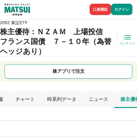
口座開設
ログイン
2092 東証ETF
株主優待
：ＮＺＡＭ 上場投信
フランス国債 ７－１０年（為替
コンテンツ
ヘッジあり）
株アプリで注文
価
チャート
時系列データ
ニュース
株主優