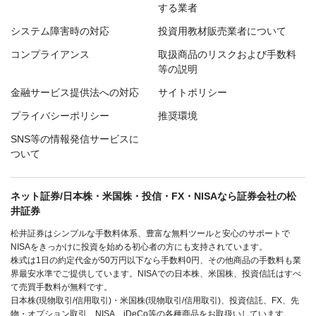
する業者
システム障害時の対応
投資用教材販売業者について
コンプライアンス
取扱商品のリスクおよび手数料
等の説明
金融サービス提供法への対応
サイトポリシー
プライバシーポリシー
推奨環境
SNS等の情報発信サービスに
ついて
ネット証券/日本株・米国株・投信・FX・NISAなら証券会社の松
井証券
松井証券はシンプルな手数料体系、豊富な無料ツールと安心のサポートで
NISAをきっかけに投資を始める初心者の方にも支持されています。
株式は1日の約定代金が50万円以下なら手数料0円、その他商品の手数料も業
界最安水準でご提供しています。NISAでの日本株、米国株、投資信託はすべ
て売買手数料が無料です。
日本株(現物取引/信用取引)・米国株(現物取引/信用取引)、投資信託、FX、先
物・オプション取引、NISA、iDeCo等の各種商品をお取扱いしています。