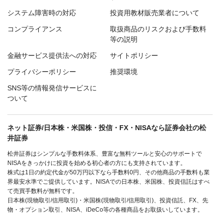
システム障害時の対応
投資用教材販売業者について
コンプライアンス
取扱商品のリスクおよび手数料
等の説明
金融サービス提供法への対応
サイトポリシー
プライバシーポリシー
推奨環境
SNS等の情報発信サービスに
ついて
ネット証券/日本株・米国株・投信・FX・NISAなら証券会社の松
井証券
松井証券はシンプルな手数料体系、豊富な無料ツールと安心のサポートで
NISAをきっかけに投資を始める初心者の方にも支持されています。
株式は1日の約定代金が50万円以下なら手数料0円、その他商品の手数料も業
界最安水準でご提供しています。NISAでの日本株、米国株、投資信託はすべ
て売買手数料が無料です。
日本株(現物取引/信用取引)・米国株(現物取引/信用取引)、投資信託、FX、先
物・オプション取引、NISA、iDeCo等の各種商品をお取扱いしています。