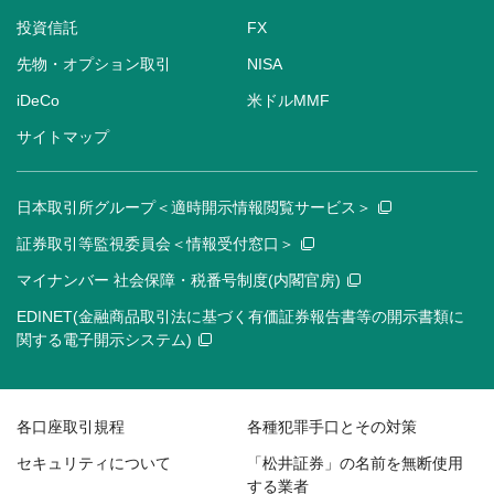
投資信託
FX
先物・オプション取引
NISA
iDeCo
米ドルMMF
サイトマップ
日本取引所グループ＜適時開示情報閲覧サービス＞
証券取引等監視委員会＜情報受付窓口＞
マイナンバー 社会保障・税番号制度(内閣官房)
EDINET(金融商品取引法に基づく有価証券報告書等の開示書類に
関する電子開示システム)
各口座取引規程
各種犯罪手口とその対策
セキュリティについて
「松井証券」の名前を無断使用
する業者