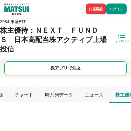
口座開設
ログイン
2084 東証ETF
株主優待
：ＮＥＸＴ ＦＵＮＤ
Ｓ 日本高配当株アクティブ上場
コンテンツ
投信
株アプリで注文
価
チャート
時系列データ
ニュース
株主優