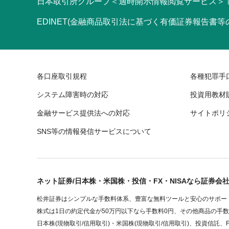
日本取引所グループ＜適時開示情報閲覧サービス＞
EDINET(金融商品取引法に基づく有価証券報告書
各口座取引規程
各種犯罪手
システム障害時の対応
投資用教材
金融サービス提供法への対応
サイトポリ
SNS等の情報発信サービスについて
ネット証券/日本株・米国株・投信・FX・NISAなら証券会
松井証券はシンプルな手数料体系、豊富な無料ツールと安心のサポート
株式は1日の約定代金が50万円以下なら手数料0円、その他商品の手
日本株(現物取引/信用取引)・米国株(現物取引/信用取引)、投資信託、