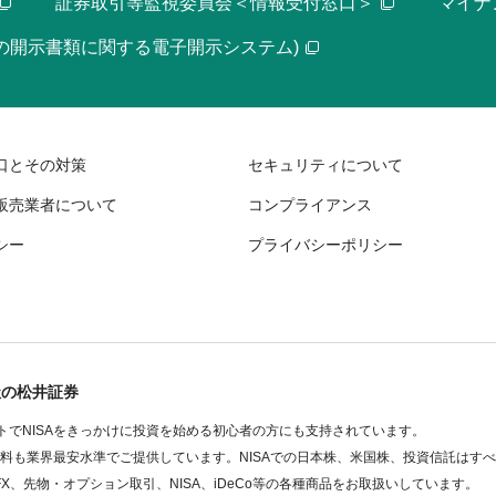
証券取引等監視委員会＜情報受付窓口＞
マイナ
等の開示書類に関する電子開示システム)
口とその対策
セキュリティについて
販売業者について
コンプライアンス
シー
プライバシーポリシー
社の松井証券
でNISAをきっかけに投資を始める初心者の方にも支持されています。
数料も業界最安水準でご提供しています。NISAでの日本株、米国株、投資信託はす
FX、先物・オプション取引、NISA、iDeCo等の各種商品をお取扱いしています。