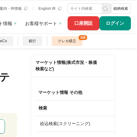
案内・IR情報
English IR
銘柄検索
口座開設
ログイン
ト情報
お客様サポート
DeCo
銀行
クレカ積立
マーケット情報(株式市況・株価
検索など)
テ
マーケット情報 その他
検索
絞込検索(スクリーニング)