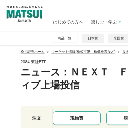
はじめての方へ
楽しむ・学ぶ
商品一覧
日本株
米国株
松井証券ホーム
マーケット情報(株式市況・株価検索など)
Ｎ
2084 東証ETF
ニュース
：ＮＥＸＴ 
ィブ上場投信
注文
現物買
現