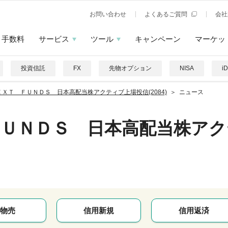
お問い合わせ
よくあるご質問
会社
手数料
サービス
ツール
キャンペーン
マーケッ
投資信託
FX
先物オプション
NISA
i
ＥＸＴ ＦＵＮＤＳ 日本高配当株アクティブ上場投信(2084)
ニュース
ＦＵＮＤＳ 日本高配当株アク
物売
信用新規
信用返済