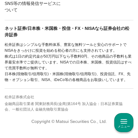
SNS等の情報発信サービスに
ついて
ネット証券/日本株・米国株・投信・FX・NISAなら証券会社の松
井証券
松井証券はシンプルな手数料体系、豊富な無料ツールと安心のサポートで
NISAをきっかけに投資を始める初心者の方にも支持されています。
株式は1日の約定代金が50万円以下なら手数料0円、その他商品の手数料も業
界最安水準でご提供しています。NISAでの日本株、米国株、投資信託はすべ
て売買手数料が無料です。
日本株(現物取引/信用取引)・米国株(現物取引/信用取引)、投資信託、FX、先
物・オプション取引、NISA、iDeCo等の各種商品をお取扱いしています。
松井証券株式会社
金融商品取引業者 関東財務局長(金商)第164号 加入協会：日本証券業協
会、一般社団法人 金融先物取引業協会
Copyright © Matsui Securities Co., Ltd.
メニュー