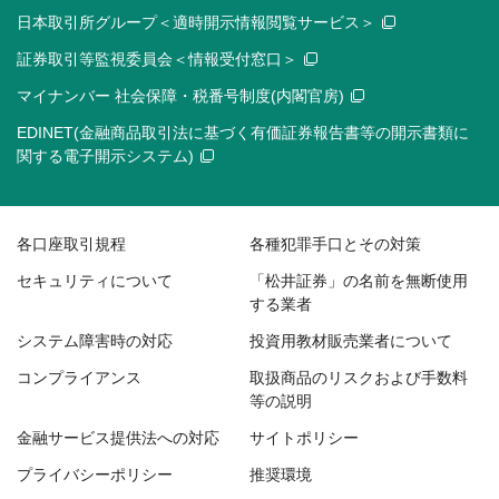
日本取引所グループ＜適時開示情報閲覧サービス＞
証券取引等監視委員会＜情報受付窓口＞
マイナンバー 社会保障・税番号制度(内閣官房)
EDINET(金融商品取引法に基づく有価証券報告書等の開示書類に
関する電子開示システム)
各口座取引規程
各種犯罪手口とその対策
セキュリティについて
「松井証券」の名前を無断使用
する業者
システム障害時の対応
投資用教材販売業者について
コンプライアンス
取扱商品のリスクおよび手数料
等の説明
金融サービス提供法への対応
サイトポリシー
プライバシーポリシー
推奨環境