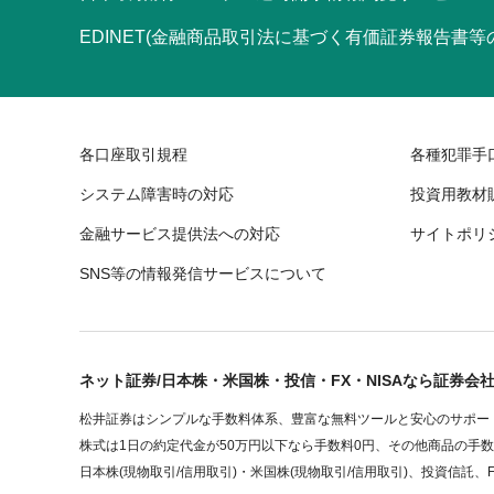
EDINET(金融商品取引法に基づく有価証券報告書
各口座取引規程
各種犯罪手
システム障害時の対応
投資用教材
金融サービス提供法への対応
サイトポリ
SNS等の情報発信サービスについて
ネット証券/日本株・米国株・投信・FX・NISAなら証券会
松井証券はシンプルな手数料体系、豊富な無料ツールと安心のサポート
株式は1日の約定代金が50万円以下なら手数料0円、その他商品の手
日本株(現物取引/信用取引)・米国株(現物取引/信用取引)、投資信託、