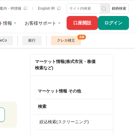
案内・IR情報
English IR
銘柄検索
口座開設
ログイン
ト情報
お客様サポート
DeCo
銀行
クレカ積立
マーケット情報(株式市況・株価
検索など)
マーケット情報 その他
検索
絞込検索(スクリーニング)