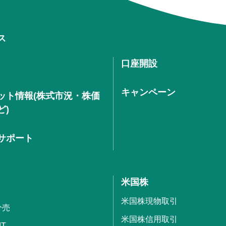
ス
口座開設
キャンペーン
ット情報(株式市況・株価
ど)
サポート
米国株
米国株現物取引
分売
米国株信用取引
IT