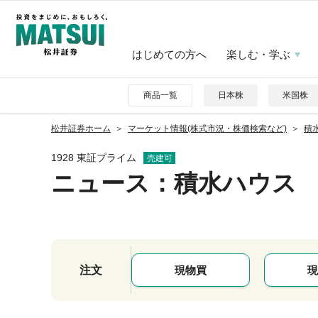
はじめての方へ
楽しむ・学ぶ
商品一覧
日本株
米国株
松井証券ホーム
マーケット情報(株式市況・株価検索など)
積水
1928 東証プライム
売建可
ニュース
：積水ハウス
注文
現物買
現