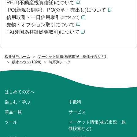
REIT(不動産投資信託)について
IPO(新規公開株)、PO(公募・売出し)について
信用取引・一日信用取引について
先物・オプション取引について
FX(外国為替証拠金取引)について
松井証券ホーム
マーケット情報(株式市況・株価検索など)
積水ハウス(1928)
時系列データ
はじめての方へ
楽しむ・学ぶ
手数料
商品一覧
サービス
ツール
マーケット情報(株式市況・株
価検索など)