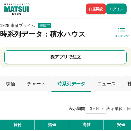
口座開設
ログイン
1928 東証プライム
売建可
時系列データ
：積水ハウス
コンテンツ
株アプリで注文
株価
チャート
時系列データ
ニュース
表示期間
表示単位：
日
3ヶ月
日付
始値
高値
安値