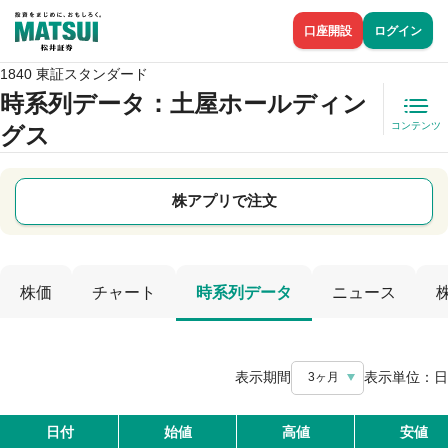
口座開設
ログイン
1840 東証スタンダード
時系列データ
：土屋ホールディン
コンテンツ
グス
株アプリで注文
株価
チャート
時系列データ
ニュース
表示期間
表示単位：
日
3ヶ月
日付
始値
高値
安値