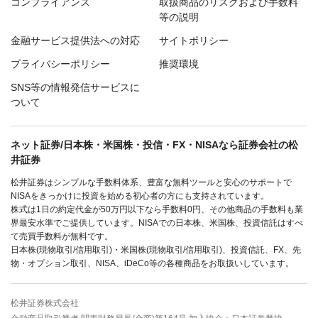
コンプライアンス
取扱商品のリスクおよび手数料
等の説明
金融サービス提供法への対応
サイトポリシー
プライバシーポリシー
推奨環境
SNS等の情報発信サービスに
ついて
ネット証券/日本株・米国株・投信・FX・NISAなら証券会社の松
井証券
松井証券はシンプルな手数料体系、豊富な無料ツールと安心のサポートで
NISAをきっかけに投資を始める初心者の方にも支持されています。
株式は1日の約定代金が50万円以下なら手数料0円、その他商品の手数料も業
界最安水準でご提供しています。NISAでの日本株、米国株、投資信託はすべ
て売買手数料が無料です。
日本株(現物取引/信用取引)・米国株(現物取引/信用取引)、投資信託、FX、先
物・オプション取引、NISA、iDeCo等の各種商品をお取扱いしています。
松井証券株式会社