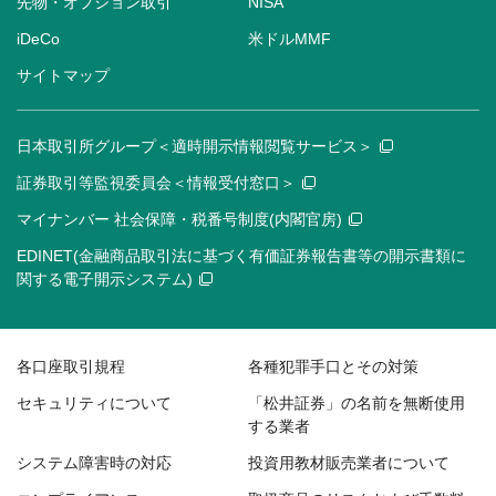
先物・オプション取引
NISA
iDeCo
米ドルMMF
サイトマップ
日本取引所グループ＜適時開示情報閲覧サービス＞
証券取引等監視委員会＜情報受付窓口＞
マイナンバー 社会保障・税番号制度(内閣官房)
EDINET(金融商品取引法に基づく有価証券報告書等の開示書類に
関する電子開示システム)
各口座取引規程
各種犯罪手口とその対策
セキュリティについて
「松井証券」の名前を無断使用
する業者
システム障害時の対応
投資用教材販売業者について