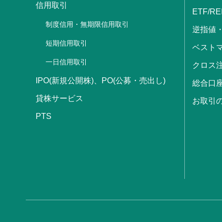
信用取引
ETF/RE
制度信用・無期限信用取引
逆指値
短期信用取引
ベストマ
一日信用取引
クロス
IPO(新規公開株)、PO(公募・売出し)
総合口
貸株サービス
お取引
PTS