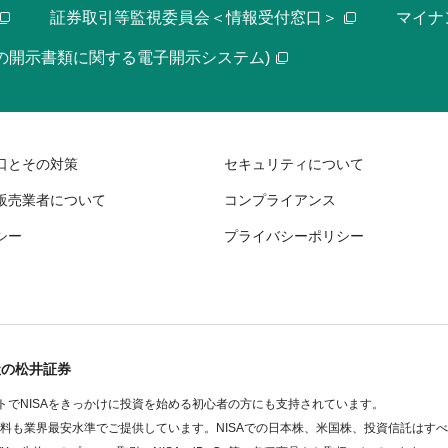
証券取引等監視委員会＜情報受付窓口＞
マイナ
等の開示書類に関する電子開示システム)
口とその対策
セキュリティについて
販売業者について
コンプライアンス
シー
プライバシーポリシー
社の松井証券
でNISAをきっかけに投資を始める初心者の方にも支持されています。
数料も業界最安水準でご提供しています。NISAでの日本株、米国株、投資信託はす