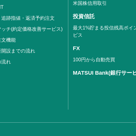
米国株信用取引
IT
投資信託
・追跡指値・返済予約注文
最大1%貯まる投信残高ポイ
ッチ(約定価格改善サービス)
ビス
注文機能
FX
座開設までの流れ
100円から自動売買
の流れ
MATSUI Bank(銀行サー