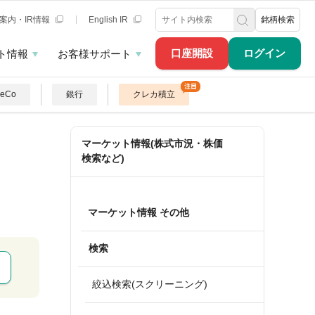
案内・IR情報
English IR
銘柄検索
口座開設
ログイン
ト情報
お客様サポート
DeCo
銀行
クレカ積立
マーケット情報(株式市況・株価
検索など)
マーケット情報 その他
検索
絞込検索(スクリーニング)