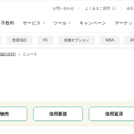
お問い合わせ
よくあるご質問
会社
手数料
サービス
ツール
キャンペーン
マーケッ
投資信託
FX
先物オプション
NISA
i
組(1833)
ニュース
物売
信用新規
信用返済