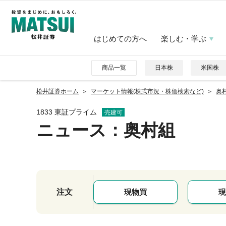
はじめての方へ
楽しむ・学ぶ
商品一覧
日本株
米国株
松井証券ホーム
マーケット情報(株式市況・株価検索など)
奥村
1833 東証プライム
売建可
ニュース
：奥村組
注文
現物買
現