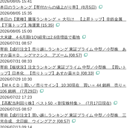
2026/08/05 15:41
本日のランキング【寄付からの値上がり率】 (8月5日)
2026/08/05 15:35
本日の【業種】騰落ランキング ＝ 大引け 【上昇トップ】非鉄金属
【下落トップ】海運業 [15:35]
2026/08/05 15:00
大末建、4-6月期(1Q)経常は2.6倍増益で着地
2026/07/31 08:57
寄前【成行注文】売り越しランキング 東証プライム 中型／小型株 あ
すか薬ＨＤ、シグマクシス、アズーム [08:57]
2026/07/31 08:33
寄前【板状況】注文ランキング 東証プライム 中型／小型株 【買いト
ップ】日本化 【売りトップ】あすか薬ＨＤ [08:33]
2026/07/29 10:30
【ＭＡＣＤ｜買い／売りサイン】 10:30現在 買い＝ 44 銘柄 売り＝
106 銘柄 (7月29日)
2026/07/22 17:23
【高配当利回り株】ベスト50 ＜割安株特集＞ (7月17日現在)
2026/07/15 08:57
寄前【成行注文】買い越しランキング 東証プライム 中型／小型株 三
光合成、北日銀、ウイングアク [08:57]
2026/07/13 09:14