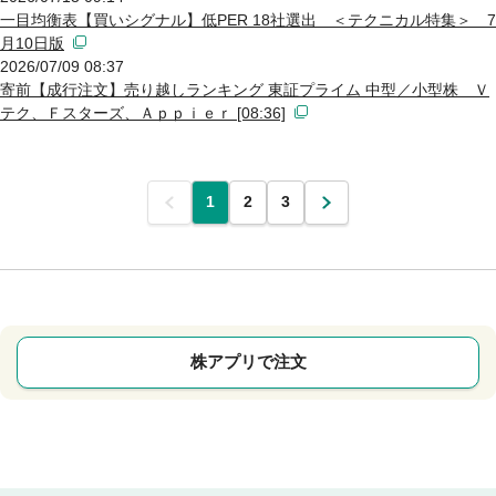
一目均衡表【買いシグナル】低PER 18社選出 ＜テクニカル特集＞ 7
月10日版
2026/07/09 08:37
寄前【成行注文】売り越しランキング 東証プライム 中型／小型株 Ｖ
テク、Ｆスターズ、Ａｐｐｉｅｒ [08:36]
前
1
2
3
次
株アプリで注文