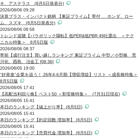
キ、アステラス (8月5日発表分)
2026/08/06 09:28
決算プラス・インパクト銘柄 【東証プライム】寄付 … ホンダ、ロー
ム、スズキ (8月5日発表分)
2026/08/06 08:58
トレンド追随【パラボリック陽転】低PER&低PBR 49社選出 ＜テク
ニカル特集＞ 8月5日版
2026/08/06 08:37
寄前【成行注文】買い越しランキング 東証プライム 中型／小型株 荒
川化、酉島、冶金工 [08:36]
2026/08/05 19:00
“好発進”企業を追う！ 26年4-6月期【増収増益】リスト ＜成長株特集＞
8月5日版
2026/08/05 17:41
【高配当利回り株】ベスト50 ＜割安株特集＞ (7月31日現在)
2026/08/05 15:41
本日のランキング【値上がり率】 (8月5日)
2026/08/05 15:41
本日のランキング【約定回数 増加率】 (8月5日)
2026/08/05 15:41
本日のランキング【売買代金 増加率】 (8月5日)