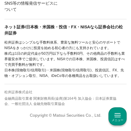
SNS等の情報発信サービスに
ついて
ネット証券/日本株・米国株・投信・FX・NISAなら証券会社の松
井証券
松井証券はシンプルな手数料体系、豊富な無料ツールと安心のサポートで
NISAをきっかけに投資を始める初心者の方にも支持されています。
株式は1日の約定代金が50万円以下なら手数料0円、その他商品の手数料も業
界最安水準でご提供しています。NISAでの日本株、米国株、投資信託はすべ
て売買手数料が無料です。
日本株(現物取引/信用取引)・米国株(現物取引/信用取引)、投資信託、FX、先
物・オプション取引、NISA、iDeCo等の各種商品をお取扱いしています。
松井証券株式会社
金融商品取引業者 関東財務局長(金商)第164号 加入協会：日本証券業協
会、一般社団法人 金融先物取引業協会
Copyright © Matsui Securities Co., Ltd.
メニュー