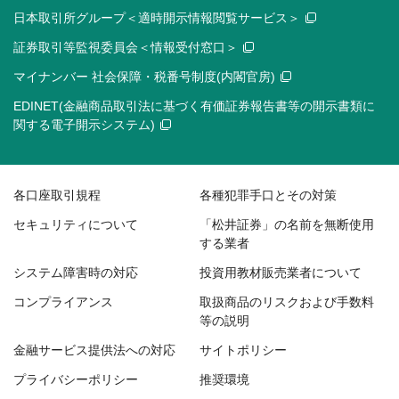
日本取引所グループ＜適時開示情報閲覧サービス＞
証券取引等監視委員会＜情報受付窓口＞
マイナンバー 社会保障・税番号制度(内閣官房)
EDINET(金融商品取引法に基づく有価証券報告書等の開示書類に
関する電子開示システム)
各口座取引規程
各種犯罪手口とその対策
セキュリティについて
「松井証券」の名前を無断使用
する業者
システム障害時の対応
投資用教材販売業者について
コンプライアンス
取扱商品のリスクおよび手数料
等の説明
金融サービス提供法への対応
サイトポリシー
プライバシーポリシー
推奨環境