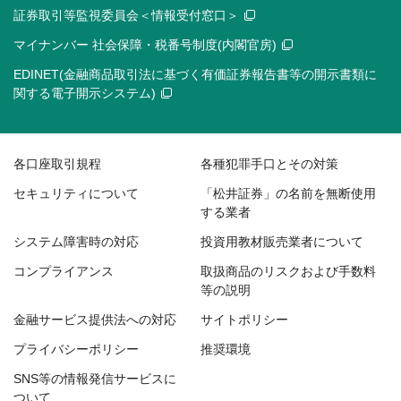
証券取引等監視委員会＜情報受付窓口＞
マイナンバー 社会保障・税番号制度(内閣官房)
EDINET(金融商品取引法に基づく有価証券報告書等の開示書類に
関する電子開示システム)
各口座取引規程
各種犯罪手口とその対策
セキュリティについて
「松井証券」の名前を無断使用
する業者
システム障害時の対応
投資用教材販売業者について
コンプライアンス
取扱商品のリスクおよび手数料
等の説明
金融サービス提供法への対応
サイトポリシー
プライバシーポリシー
推奨環境
SNS等の情報発信サービスに
ついて