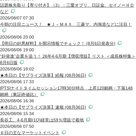
話題株先取り【寄り付き】（3）：三愛オブリ、日証金、セイノーＨＤ
など
2026/08/07 07:30
今朝の注目ニュース！ ★Ｊ－ＭＡＸ、三菱マ、内海造などに注目！
2026/08/06 20:00
【明日の好悪材料】を開示情報でチェック！ (8月6日発表分)
2026/08/06 19:00
“好発進”企業を追う！ 26年4-6月期【増収増益】リスト ＜成長株特集＞
8月6日版
2026/08/06 18:02
★本日の【サプライズ決算】続報 (08月06日)
2026/08/06 17:33
[PTS]ナイトタイムセッション17時30分時点 上昇120銘柄・下落148
銘柄（東証終値比）
2026/08/06 16:36
★本日の【サプライズ決算】速報 (08月06日)
2026/08/06 15:34
長谷工、4-6月期(1Q)経常は59％増益で着地
2026/08/06 07:50
６日の主なマーケットイベント