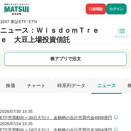
口座開設
ログイン
1697 東証ETF･ETN
ニュース
：ＷｉｓｄｏｍＴｒｅ
コンテンツ
ｅ 大豆上場投資信託
株アプリで注文
株価
チャート
時系列データ
ニュース
2026/07/30 15:35
ETF売買動向＝30日大引け、全銘柄の合計売買代金4898億円
2026/07/24 15:35
ETF売買動向＝24日大引け、全銘柄の合計売買代金3884億円