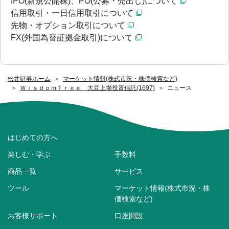
IPO(新規公開株)、PO(公募・売出し)について
信用取引・一日信用取引について
先物・オプション取引について
FX(外国為替証拠金取引)について
松井証券ホーム
マーケット情報(株式市況・株価検索など)
ＷｉｓｄｏｍＴｒｅｅ 大豆上場投資信託(1697)
ニュース
はじめての方へ
楽しむ・学ぶ
手数料
商品一覧
サービス
ツール
マーケット情報(株式市況・株
価検索など)
お客様サポート
口座開設