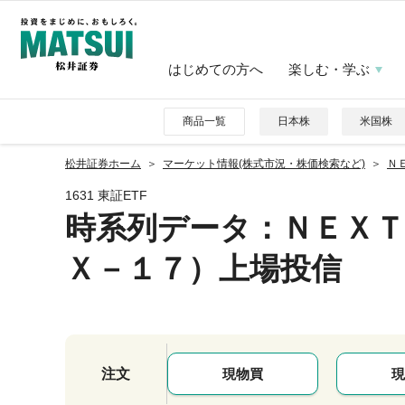
はじめての方へ
楽しむ・学ぶ
商品一覧
日本株
米国株
松井証券ホーム
マーケット情報(株式市況・株価検索など)
Ｎ
1631 東証ETF
時系列データ
：ＮＥＸＴ
Ｘ－１７）上場投信
注文
現物買
現