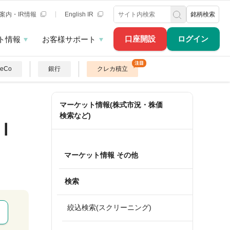
案内・IR情報
English IR
銘柄検索
口座開設
ログイン
ト情報
お客様サポート
DeCo
銀行
クレカ積立
マーケット情報(株式市況・株価
検索など)
Ｉ
マーケット情報 その他
検索
絞込検索(スクリーニング)