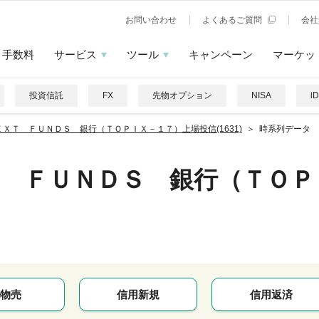
お問い合わせ
よくあるご質問
会社
手数料
サービス
ツール
キャンペーン
マーケッ
投資信託
FX
先物オプション
NISA
i
ＥＸＴ ＦＵＮＤＳ 銀行（ＴＯＰＩＸ－１７）上場投信(1631)
時系列データ
 ＦＵＮＤＳ 銀行（ＴＯＰ
物売
信用新規
信用返済