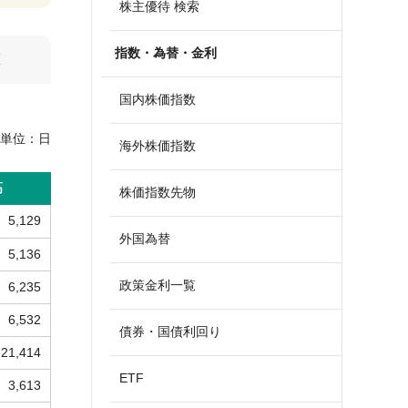
株主優待 検索
指数・為替・金利
算
国内株価指数
単位：
日
海外株価指数
高
株価指数先物
5,129
外国為替
5,136
政策金利一覧
6,235
6,532
債券・国債利回り
21,414
ETF
3,613