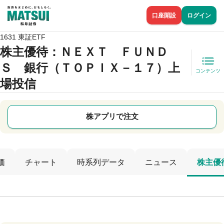
口座開設
ログイン
1631 東証ETF
株主優待
：ＮＥＸＴ ＦＵＮＤ
Ｓ 銀行（ＴＯＰＩＸ－１７）上
コンテンツ
場投信
株アプリで注文
価
チャート
時系列データ
ニュース
株主優