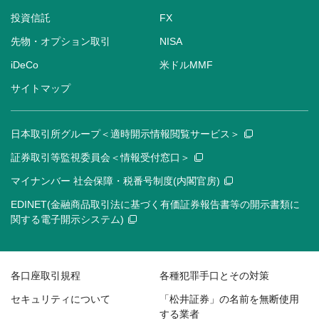
投資信託
FX
先物・オプション取引
NISA
iDeCo
米ドルMMF
サイトマップ
日本取引所グループ＜適時開示情報閲覧サービス＞
証券取引等監視委員会＜情報受付窓口＞
マイナンバー 社会保障・税番号制度(内閣官房)
EDINET(金融商品取引法に基づく有価証券報告書等の開示書類に
関する電子開示システム)
各口座取引規程
各種犯罪手口とその対策
セキュリティについて
「松井証券」の名前を無断使用
する業者