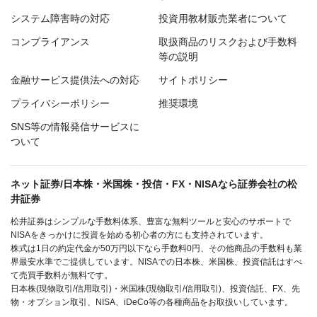
システム障害時の対応
投資用教材販売業者について
コンプライアンス
取扱商品のリスクおよび手数料
等の説明
金融サービス提供法への対応
サイトポリシー
プライバシーポリシー
推奨環境
SNS等の情報発信サービスに
ついて
ネット証券/日本株・米国株・投信・FX・NISAなら証券会社の松
井証券
松井証券はシンプルな手数料体系、豊富な無料ツールと安心のサポートで
NISAをきっかけに投資を始める初心者の方にも支持されています。
株式は1日の約定代金が50万円以下なら手数料0円、その他商品の手数料も業
界最安水準でご提供しています。NISAでの日本株、米国株、投資信託はすべ
て売買手数料が無料です。
日本株(現物取引/信用取引)・米国株(現物取引/信用取引)、投資信託、FX、先
物・オプション取引、NISA、iDeCo等の各種商品をお取扱いしています。