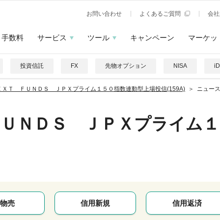
お問い合わせ
よくあるご質問
会社
手数料
サービス
ツール
キャンペーン
マーケッ
投資信託
FX
先物オプション
NISA
i
ＥＸＴ ＦＵＮＤＳ ＪＰＸプライム１５０指数連動型上場投信(159A)
ニュー
ＦＵＮＤＳ ＪＰＸプライム１
物売
信用新規
信用返済