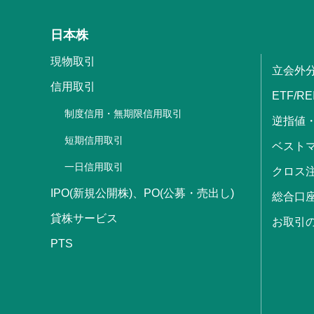
日本株
現物取引
立会外
信用取引
ETF/RE
制度信用・無期限信用取引
逆指値
短期信用取引
ベストマ
一日信用取引
クロス
IPO(新規公開株)、PO(公募・売出し)
総合口
貸株サービス
お取引
PTS