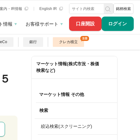
案内・IR情報
English IR
銘柄検索
口座開設
ログイン
ト情報
お客様サポート
DeCo
銀行
クレカ積立
ス
マーケット情報(株式市況・株価
検索など)
５
マーケット情報 その他
検索
絞込検索(スクリーニング)