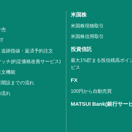
米国株
米国株現物取引
分売
米国株信用取引
IT
投資信託
・追跡指値・返済予約注文
最大1%貯まる投信残高ポイ
ッチ(約定価格改善サービス)
ビス
注文機能
FX
座開設までの流れ
100円から自動売買
の流れ
MATSUI Bank(銀行サー