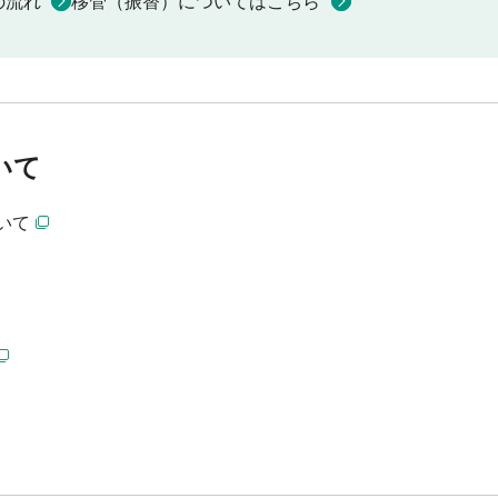
の流れ
移管（振替）についてはこちら
いて
いて