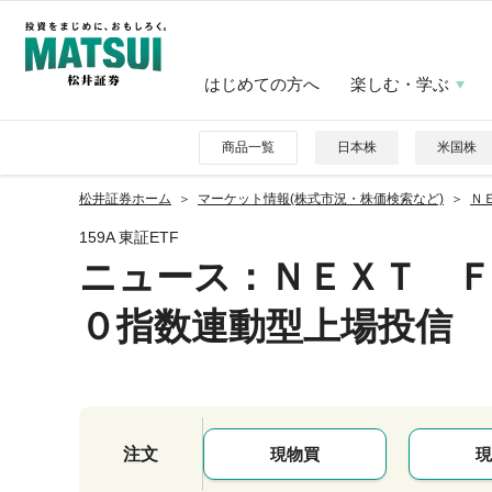
はじめての方へ
楽しむ・学ぶ
商品一覧
日本株
米国株
松井証券ホーム
マーケット情報(株式市況・株価検索など)
Ｎ
159A 東証ETF
ニュース
：ＮＥＸＴ 
０指数連動型上場投信
注文
現物買
現