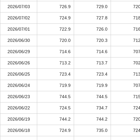
2026/07/03
726.9
729.0
720
2026/07/02
724.9
727.8
718
2026/07/01
722.9
726.0
716
2026/06/30
720.0
720.3
712
2026/06/29
714.6
714.6
707
2026/06/26
713.2
713.7
702
2026/06/25
723.4
723.4
713
2026/06/24
719.9
719.9
707
2026/06/23
744.5
744.5
715
2026/06/22
724.5
734.7
724
2026/06/19
744.2
744.2
720
2026/06/18
724.9
735.0
724