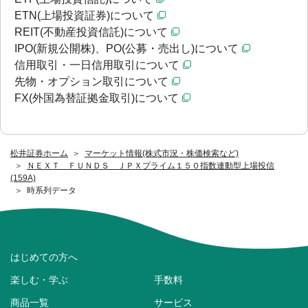
ETN(上場投資証券)について
REIT(不動産投資信託)について
IPO(新規公開株)、PO(公募・売出し)について
信用取引・一日信用取引について
先物・オプション取引について
FX(外国為替証拠金取引)について
松井証券ホーム
マーケット情報(株式市況・株価検索など)
ＮＥＸＴ ＦＵＮＤＳ ＪＰＸプライム１５０指数連動型上場投信
(159A)
時系列データ
はじめての方へ
楽しむ・学ぶ
手数料
商品一覧
サービス