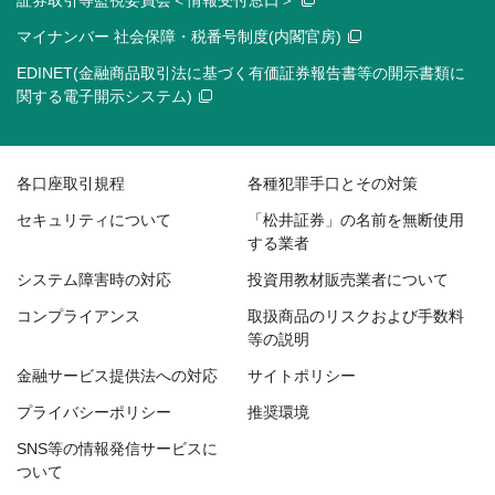
証券取引等監視委員会＜情報受付窓口＞
マイナンバー 社会保障・税番号制度(内閣官房)
EDINET(金融商品取引法に基づく有価証券報告書等の開示書類に
関する電子開示システム)
各口座取引規程
各種犯罪手口とその対策
セキュリティについて
「松井証券」の名前を無断使用
する業者
システム障害時の対応
投資用教材販売業者について
コンプライアンス
取扱商品のリスクおよび手数料
等の説明
金融サービス提供法への対応
サイトポリシー
プライバシーポリシー
推奨環境
SNS等の情報発信サービスに
ついて