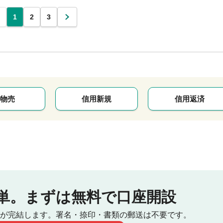
1
2
3
次
物売
信用新規
信用返済
単。
まずは無料で口座開設
が完結します。
署名・捺印・書類の郵送は不要です。