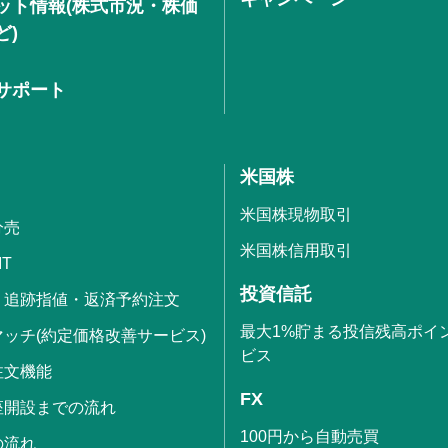
ット情報(株式市況・株価
ど)
サポート
米国株
米国株現物取引
分売
米国株信用取引
IT
投資信託
・追跡指値・返済予約注文
最大1%貯まる投信残高ポイ
ッチ(約定価格改善サービス)
ビス
注文機能
FX
座開設までの流れ
100円から自動売買
の流れ