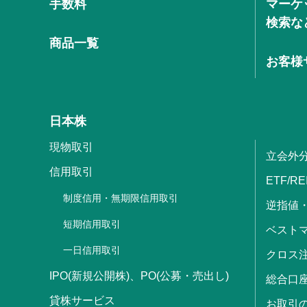
手数料
マーケ
検索な
商品一覧
お客様
日本株
現物取引
立会外
信用取引
ETF/RE
制度信用・無期限信用取引
逆指値
短期信用取引
ベストマ
一日信用取引
クロス
IPO(新規公開株)、PO(公募・売出し)
総合口
貸株サービス
お取引