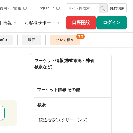
案内・IR情報
English IR
銘柄検索
口座開設
ログイン
ト情報
お客様サポート
DeCo
銀行
クレカ積立
マーケット情報(株式市況・株価
検索など)
マーケット情報 その他
検索
絞込検索(スクリーニング)