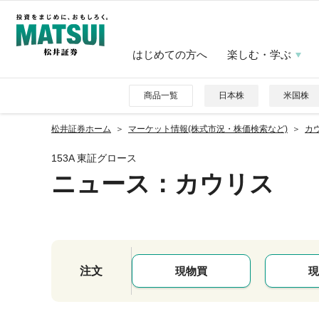
はじめての方へ
楽しむ・学ぶ
商品一覧
日本株
米国株
松井証券ホーム
マーケット情報(株式市況・株価検索など)
カウ
153A 東証グロース
ニュース
：カウリス
注文
現物買
現