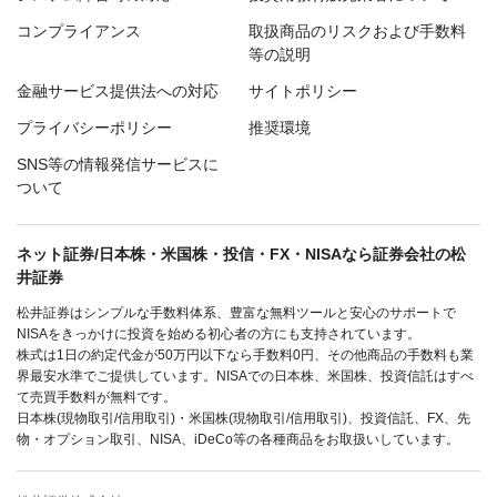
コンプライアンス
取扱商品のリスクおよび手数料
等の説明
金融サービス提供法への対応
サイトポリシー
プライバシーポリシー
推奨環境
SNS等の情報発信サービスに
ついて
ネット証券/日本株・米国株・投信・FX・NISAなら証券会社の松
井証券
松井証券はシンプルな手数料体系、豊富な無料ツールと安心のサポートで
NISAをきっかけに投資を始める初心者の方にも支持されています。
株式は1日の約定代金が50万円以下なら手数料0円、その他商品の手数料も業
界最安水準でご提供しています。NISAでの日本株、米国株、投資信託はすべ
て売買手数料が無料です。
日本株(現物取引/信用取引)・米国株(現物取引/信用取引)、投資信託、FX、先
物・オプション取引、NISA、iDeCo等の各種商品をお取扱いしています。