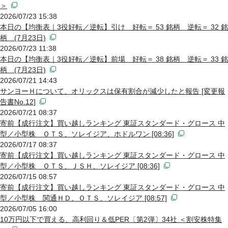
＞
2026/07/23 15:38
本日の【均衡表｜3役好転／逆転】引け 好転＝ 53 銘柄 逆転＝ 32 銘
柄 (7月23日)
2026/07/23 11:38
本日の【均衡表｜3役好転／逆転】前場 好転＝ 38 銘柄 逆転＝ 33 銘
柄 (7月23日)
2026/07/21 14:43
サンヨーＨについて、オリックスは保有割合が減少したと報告 [変更報
告書No.12]
2026/07/21 08:37
寄前【成行注文】買い越しランキング 東証スタンダード・グロース 中
型／小型株 ＯＴＳ、ソレイジア、ホドルワン [08:36]
2026/07/17 08:37
寄前【成行注文】買い越しランキング 東証スタンダード・グロース 中
型／小型株 ＯＴＳ、ＪＳＨ、ソレイジア [08:36]
2026/07/15 08:57
寄前【成行注文】買い越しランキング 東証スタンダード・グロース 中
型／小型株 関通ＨＤ、ＯＴＳ、ソレイジア [08:57]
2026/07/05 16:00
10万円以下で買える、高利回り＆低PER〔第2弾〕34社 ＜割安株特集