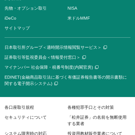
先物・オプション取引
NISA
iDeCo
米ドルMMF
サイトマップ
日本取引所グループ＜適時開示情報閲覧サービス＞
証券取引等監視委員会＜情報受付窓口＞
マイナンバー 社会保障・税番号制度(内閣官房)
EDINET(金融商品取引法に基づく有価証券報告書等の開示書類に
関する電子開示システム)
各口座取引規程
各種犯罪手口とその対策
セキュリティについて
「松井証券」の名前を無断使用
する業者
システム障害時の対応
投資用教材販売業者について