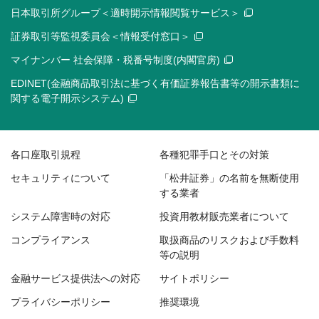
日本取引所グループ＜適時開示情報閲覧サービス＞
証券取引等監視委員会＜情報受付窓口＞
マイナンバー 社会保障・税番号制度(内閣官房)
EDINET(金融商品取引法に基づく有価証券報告書等の開示書類に
関する電子開示システム)
各口座取引規程
各種犯罪手口とその対策
セキュリティについて
「松井証券」の名前を無断使用
する業者
システム障害時の対応
投資用教材販売業者について
コンプライアンス
取扱商品のリスクおよび手数料
等の説明
金融サービス提供法への対応
サイトポリシー
プライバシーポリシー
推奨環境