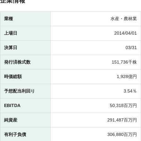
企業情報
業種
水産・農林業
上場日
2014/04/01
決算日
03/31
発行済株式数
151,736千株
時価総額
1,928億円
予想配当利回り
3.54％
EBITDA
50,318百万円
純資産
291,487百万円
有利子負債
306,880百万円