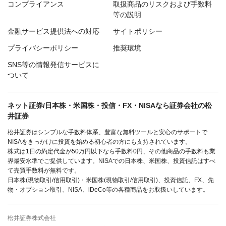
コンプライアンス
取扱商品のリスクおよび手数料
等の説明
金融サービス提供法への対応
サイトポリシー
プライバシーポリシー
推奨環境
SNS等の情報発信サービスに
ついて
ネット証券/日本株・米国株・投信・FX・NISAなら証券会社の松
井証券
松井証券はシンプルな手数料体系、豊富な無料ツールと安心のサポートで
NISAをきっかけに投資を始める初心者の方にも支持されています。
株式は1日の約定代金が50万円以下なら手数料0円、その他商品の手数料も業
界最安水準でご提供しています。NISAでの日本株、米国株、投資信託はすべ
て売買手数料が無料です。
日本株(現物取引/信用取引)・米国株(現物取引/信用取引)、投資信託、FX、先
物・オプション取引、NISA、iDeCo等の各種商品をお取扱いしています。
松井証券株式会社