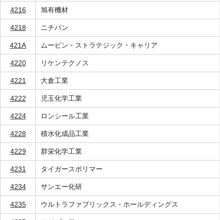
4216
旭有機材
4218
ニチバン
421A
ムービン・ストラテジック・キャリア
4220
リケンテクノス
4221
大倉工業
4222
児玉化学工業
4224
ロンシール工業
4228
積水化成品工業
4229
群栄化学工業
4231
タイガースポリマー
4234
サンエー化研
4235
ウルトラファブリックス・ホールディングス