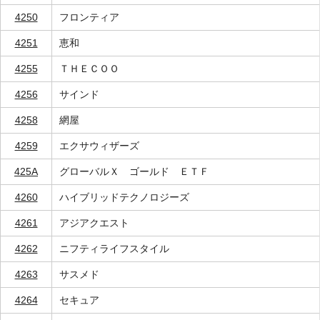
4250
フロンティア
4251
恵和
4255
ＴＨＥＣＯＯ
4256
サインド
4258
網屋
4259
エクサウィザーズ
425A
グローバルＸ ゴールド ＥＴＦ
4260
ハイブリッドテクノロジーズ
4261
アジアクエスト
4262
ニフティライフスタイル
4263
サスメド
4264
セキュア