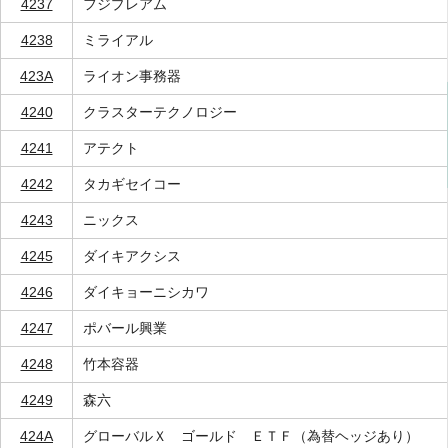
4237
フジプレアム
4238
ミライアル
423A
ライオン事務器
4240
クラスターテクノロジー
4241
アテクト
4242
タカギセイコー
4243
ニックス
4245
ダイキアクシス
4246
ダイキョーニシカワ
4247
ポバール興業
4248
竹本容器
4249
森六
424A
グローバルＸ ゴールド ＥＴＦ（為替ヘッジあり）