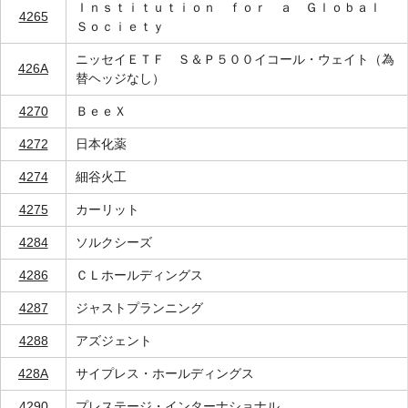
Ｉｎｓｔｉｔｕｔｉｏｎ ｆｏｒ ａ Ｇｌｏｂａｌ
4265
Ｓｏｃｉｅｔｙ
ニッセイＥＴＦ Ｓ＆Ｐ５００イコール・ウェイト（為
426A
替ヘッジなし）
4270
ＢｅｅＸ
4272
日本化薬
4274
細谷火工
4275
カーリット
4284
ソルクシーズ
4286
ＣＬホールディングス
4287
ジャストプランニング
4288
アズジェント
428A
サイプレス・ホールディングス
4290
プレステージ・インターナショナル