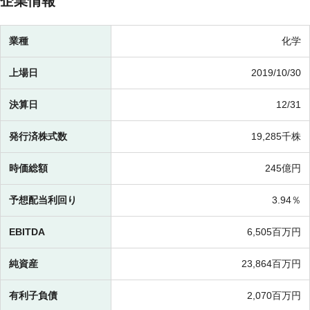
企業情報
業種
化学
上場日
2019/10/30
決算日
12/31
発行済株式数
19,285千株
時価総額
245億円
予想配当利回り
3.94％
EBITDA
6,505百万円
純資産
23,864百万円
有利子負債
2,070百万円