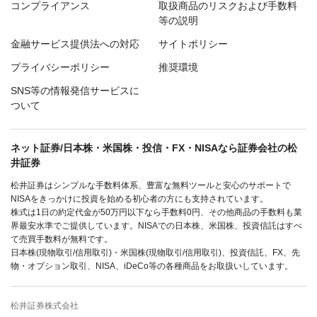
コンプライアンス
取扱商品のリスクおよび手数料
等の説明
金融サービス提供法への対応
サイトポリシー
プライバシーポリシー
推奨環境
SNS等の情報発信サービスに
ついて
ネット証券/日本株・米国株・投信・FX・NISAなら証券会社の松
井証券
松井証券はシンプルな手数料体系、豊富な無料ツールと安心のサポートで
NISAをきっかけに投資を始める初心者の方にも支持されています。
株式は1日の約定代金が50万円以下なら手数料0円、その他商品の手数料も業
界最安水準でご提供しています。NISAでの日本株、米国株、投資信託はすべ
て売買手数料が無料です。
日本株(現物取引/信用取引)・米国株(現物取引/信用取引)、投資信託、FX、先
物・オプション取引、NISA、iDeCo等の各種商品をお取扱いしています。
松井証券株式会社