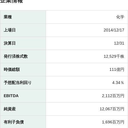
企業情報
業種
化学
上場日
2014/12/17
決算日
12/31
発行済株式数
12,529千株
時価総額
111億円
予想配当利回り
4.34％
EBITDA
2,112百万円
純資産
12,067百万円
有利子負債
1,696百万円