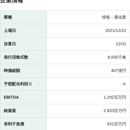
企業情報
業種
情報・通信業
上場日
2021/12/22
決算日
12/31
発行済株式数
8,830千株
時価総額
407億円
予想配当利回り
-％
EBITDA
1,292百万円
純資産
2,833百万円
有利子負債
931百万円