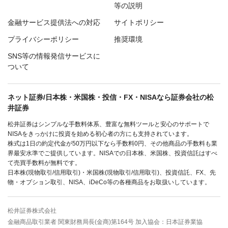
等の説明
金融サービス提供法への対応
サイトポリシー
プライバシーポリシー
推奨環境
SNS等の情報発信サービスに
ついて
ネット証券/日本株・米国株・投信・FX・NISAなら証券会社の松
井証券
松井証券はシンプルな手数料体系、豊富な無料ツールと安心のサポートで
NISAをきっかけに投資を始める初心者の方にも支持されています。
株式は1日の約定代金が50万円以下なら手数料0円、その他商品の手数料も業
界最安水準でご提供しています。NISAでの日本株、米国株、投資信託はすべ
て売買手数料が無料です。
日本株(現物取引/信用取引)・米国株(現物取引/信用取引)、投資信託、FX、先
物・オプション取引、NISA、iDeCo等の各種商品をお取扱いしています。
松井証券株式会社
金融商品取引業者 関東財務局長(金商)第164号 加入協会：日本証券業協