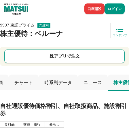
口座開設
ログイン
9997 東証プライム
売建可
株主優待
：ベルーナ
コンテンツ
株アプリで注文
価
チャート
時系列データ
ニュース
株主優
自社通販優待価格割引、自社取扱商品、施設割引
券
食料品
交通・旅行
暮らし