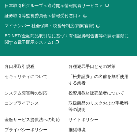
日本取引所グループ＜適時開示情報閲覧サービス＞
証券取引等監視委員会＜情報受付窓口＞
マイナンバー 社会保障・税番号制度(内閣官房)
EDINET(金融商品取引法に基づく有価証券報告書等の開示書類に
関する電子開示システム)
各口座取引規程
各種犯罪手口とその対策
セキュリティについて
「松井証券」の名前を無断使用
する業者
システム障害時の対応
投資用教材販売業者について
コンプライアンス
取扱商品のリスクおよび手数料
等の説明
金融サービス提供法への対応
サイトポリシー
プライバシーポリシー
推奨環境