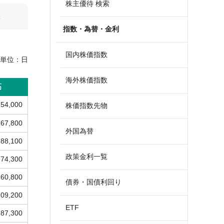
株主優待 検索
算
指数・為替・金利
国内株価指数
単位：
日
海外株価指数
高
154,000
株価指数先物
167,800
外国為替
188,100
政策金利一覧
174,300
160,800
債券・国債利回り
209,200
ETF
187,300