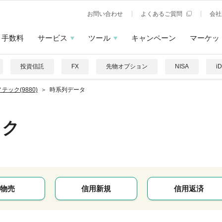
お問い合わせ
よくあるご質問
会社
手数料
サービス
ツール
キャンペーン
マーケッ
投資信託
FX
先物オプション
NISA
i
テック(9880)
時系列データ
ック
物売
信用新規
信用返済