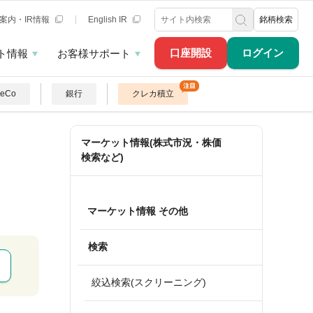
案内・IR情報
English IR
銘柄検索
口座開設
ログイン
ト情報
お客様サポート
DeCo
銀行
クレカ積立
マーケット情報(株式市況・株価
検索など)
マーケット情報 その他
検索
絞込検索(スクリーニング)