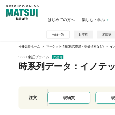
はじめての方へ
楽しむ・学ぶ
商品一覧
日本株
米国株
松井証券ホーム
マーケット情報(株式市況・株価検索など)
イノ
9880 東証プライム
売建可
時系列データ
：イノテ
注文
現物買
現