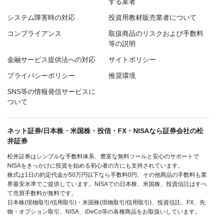
する業者
システム障害時の対応
投資用教材販売業者について
コンプライアンス
取扱商品のリスクおよび手数料
等の説明
金融サービス提供法への対応
サイトポリシー
プライバシーポリシー
推奨環境
SNS等の情報発信サービスに
ついて
ネット証券/日本株・米国株・投信・FX・NISAなら証券会社の松
井証券
松井証券はシンプルな手数料体系、豊富な無料ツールと安心のサポートで
NISAをきっかけに投資を始める初心者の方にも支持されています。
株式は1日の約定代金が50万円以下なら手数料0円、その他商品の手数料も業
界最安水準でご提供しています。NISAでの日本株、米国株、投資信託はすべ
て売買手数料が無料です。
日本株(現物取引/信用取引)・米国株(現物取引/信用取引)、投資信託、FX、先
物・オプション取引、NISA、iDeCo等の各種商品をお取扱いしています。