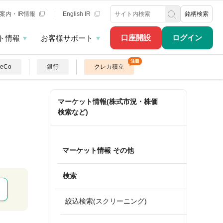
案内・IR情報
English IR
銘柄検索
口座開設
ログイン
ト情報
お客様サポート
DeCo
銀行
クレカ積立
マーケット情報(株式市況・株価
検索など)
マーケット情報 その他
検索
絞込検索(スクリーニング)