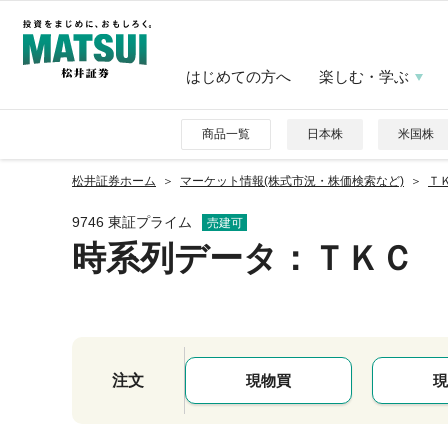
はじめての方へ
楽しむ・学ぶ
商品一覧
日本株
米国株
松井証券ホーム
マーケット情報(株式市況・株価検索など)
ＴＫ
9746 東証プライム
売建可
時系列データ
：ＴＫＣ
注文
現物買
現