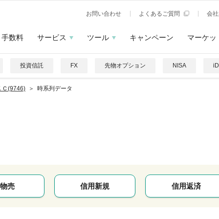
お問い合わせ
よくあるご質問
会社
手数料
サービス
ツール
キャンペーン
マーケッ
投資信託
FX
先物オプション
NISA
i
Ｃ(9746)
時系列データ
物売
信用新規
信用返済