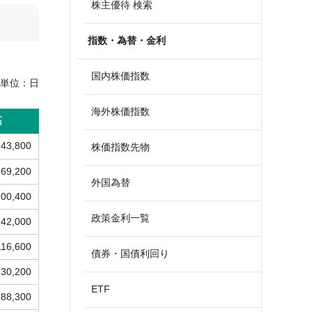
株主優待 検索
算
指数・為替・金利
国内株価指数
単位：
日
海外株価指数
高
43,800
株価指数先物
69,200
外国為替
100,400
政策金利一覧
142,000
116,600
債券・国債利回り
130,200
ETF
188,300