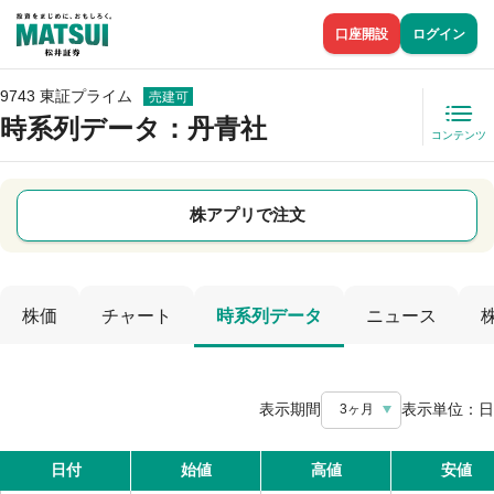
口座開設
ログイン
9743 東証プライム
売建可
時系列データ
：丹青社
コンテンツ
株アプリで注文
株価
チャート
時系列データ
ニュース
表示期間
表示単位：
日
3ヶ月
日付
始値
高値
安値