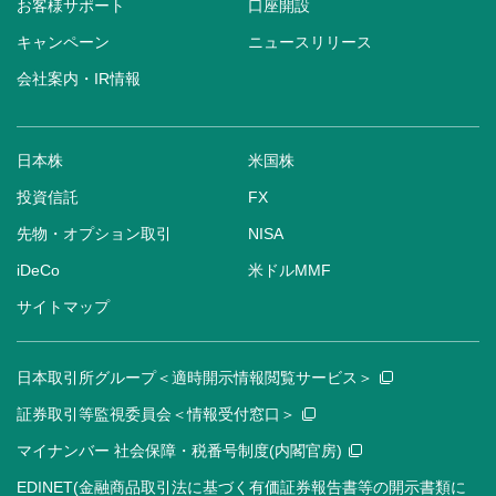
お客様サポート
口座開設
キャンペーン
ニュースリリース
会社案内・IR情報
日本株
米国株
投資信託
FX
先物・オプション取引
NISA
iDeCo
米ドルMMF
サイトマップ
日本取引所グループ＜適時開示情報閲覧サービス＞
証券取引等監視委員会＜情報受付窓口＞
マイナンバー 社会保障・税番号制度(内閣官房)
EDINET(金融商品取引法に基づく有価証券報告書等の開示書類に