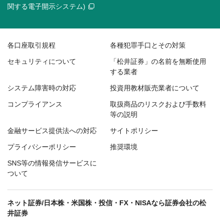
関する電子開示システム)
各口座取引規程
各種犯罪手口とその対策
セキュリティについて
「松井証券」の名前を無断使用
する業者
システム障害時の対応
投資用教材販売業者について
コンプライアンス
取扱商品のリスクおよび手数料
等の説明
金融サービス提供法への対応
サイトポリシー
プライバシーポリシー
推奨環境
SNS等の情報発信サービスに
ついて
ネット証券/日本株・米国株・投信・FX・NISAなら証券会社の松
井証券