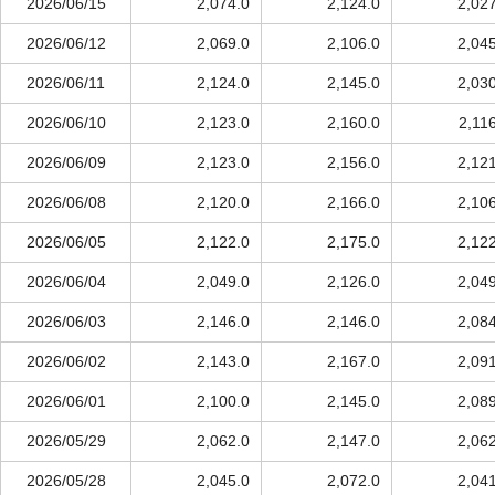
2026/06/15
2,074.0
2,124.0
2,02
2026/06/12
2,069.0
2,106.0
2,04
2026/06/11
2,124.0
2,145.0
2,03
2026/06/10
2,123.0
2,160.0
2,11
2026/06/09
2,123.0
2,156.0
2,12
2026/06/08
2,120.0
2,166.0
2,10
2026/06/05
2,122.0
2,175.0
2,12
2026/06/04
2,049.0
2,126.0
2,04
2026/06/03
2,146.0
2,146.0
2,08
2026/06/02
2,143.0
2,167.0
2,09
2026/06/01
2,100.0
2,145.0
2,08
2026/05/29
2,062.0
2,147.0
2,06
2026/05/28
2,045.0
2,072.0
2,04