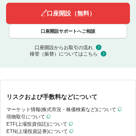
口座開設（無料）
口座開設サポートへご相談
口座開設からお取引の流れ
移管（振替）についてはこちら
リスクおよび手数料などについて
マーケット情報(株式市況・株価検索など)について
現物取引について
ETF(上場投資信託)について
ETN(上場投資証券)について