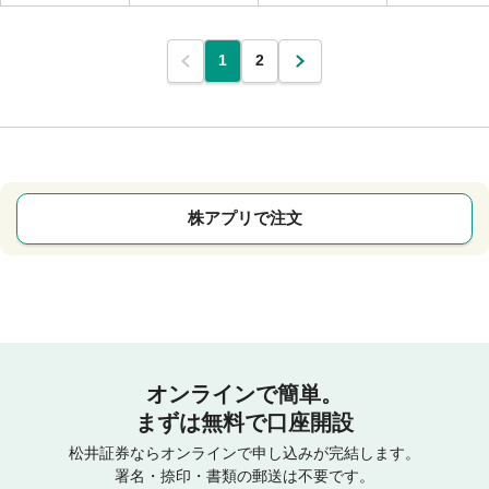
1
2
株アプリで注文
オンラインで簡単。
まずは無料で口座開設
松井証券ならオンラインで申し込みが完結します。
署名・捺印・書類の郵送は不要です。