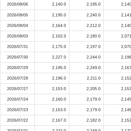
2026/08/06
2,140.0
2,195.0
2,14
2026/08/05
2,195.0
2,240.0
2,14
2026/08/04
2,164.0
2,212.0
2,14
2026/08/03
2,102.0
2,180.0
2,07
2026/07/31
2,175.0
2,197.0
2,07
2026/07/30
2,227.0
2,244.0
2,19
2026/07/29
2,195.0
2,249.0
2,16
2026/07/28
2,196.0
2,211.0
2,15
2026/07/27
2,153.0
2,205.0
2,15
2026/07/24
2,160.0
2,179.0
2,14
2026/07/23
2,153.0
2,179.0
2,14
2026/07/22
2,167.0
2,182.0
2,15
2026/07/21
2,222.0
2,249.0
2,17