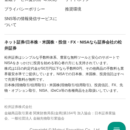
プライバシーポリシー
推奨環境
SNS等の情報発信サービスに
ついて
ネット証券/日本株・米国株・投信・FX・NISAなら証券会社の松
井証券
松井証券はシンプルな手数料体系、豊富な無料ツールと安心のサポートで
NISAをきっかけに投資を始める初心者の方にも支持されています。
株式は1日の約定代金が50万円以下なら手数料0円、その他商品の手数料も業
界最安水準でご提供しています。NISAでの日本株、米国株、投資信託はすべ
て売買手数料が無料です。
日本株(現物取引/信用取引)・米国株(現物取引/信用取引)、投資信託、FX、先
物・オプション取引、NISA、iDeCo等の各種商品をお取扱いしています。
松井証券株式会社
金融商品取引業者 関東財務局長(金商)第164号 加入協会：日本証券業協
会、一般社団法人 金融先物取引業協会
Copyright © Matsui Securities Co., Ltd.