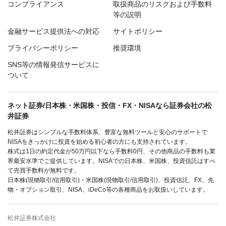
コンプライアンス
取扱商品のリスクおよび手数料
等の説明
金融サービス提供法への対応
サイトポリシー
プライバシーポリシー
推奨環境
SNS等の情報発信サービスに
ついて
ネット証券/日本株・米国株・投信・FX・NISAなら証券会社の松
井証券
松井証券はシンプルな手数料体系、豊富な無料ツールと安心のサポートで
NISAをきっかけに投資を始める初心者の方にも支持されています。
株式は1日の約定代金が50万円以下なら手数料0円、その他商品の手数料も業
界最安水準でご提供しています。NISAでの日本株、米国株、投資信託はすべ
て売買手数料が無料です。
日本株(現物取引/信用取引)・米国株(現物取引/信用取引)、投資信託、FX、先
物・オプション取引、NISA、iDeCo等の各種商品をお取扱いしています。
松井証券株式会社