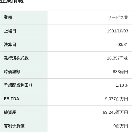
企業情報
業種
サービス業
上場日
1991/10/03
決算日
03/31
発行済株式数
16,357千株
時価総額
833億円
予想配当利回り
1.18％
EBITDA
9,077百万円
純資産
69,245百万円
有利子負債
0百万円