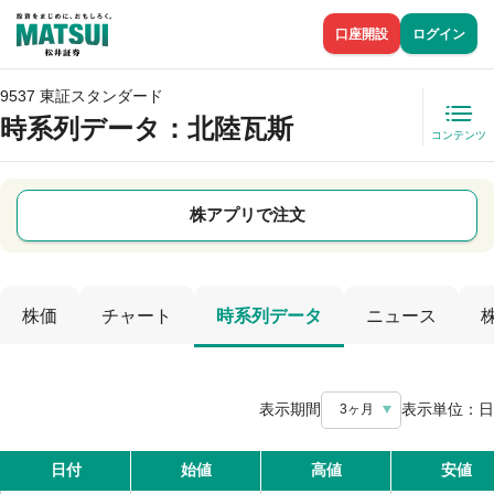
口座開設
ログイン
9537 東証スタンダード
時系列データ
：北陸瓦斯
コンテンツ
株アプリで注文
株価
チャート
時系列データ
ニュース
表示期間
表示単位：
日
3ヶ月
日付
始値
高値
安値