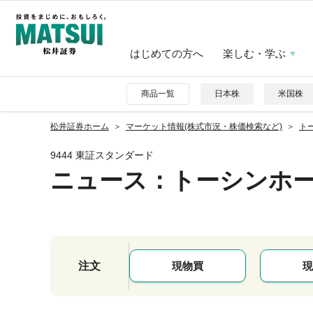
はじめての方へ
楽しむ・学ぶ
商品一覧
日本株
米国株
松井証券ホーム
マーケット情報(株式市況・株価検索など)
トー
9444 東証スタンダード
ニュース
：トーシンホ
注文
現物買
現