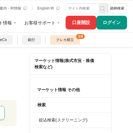
案内・IR情報
English IR
銘柄検索
口座開設
ログイン
ト情報
お客様サポート
DeCo
銀行
クレカ積立
マーケット情報(株式市況・株価
検索など)
マーケット情報 その他
検索
絞込検索(スクリーニング)