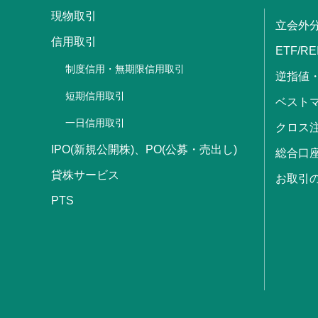
現物取引
立会外
信用取引
ETF/RE
制度信用・無期限信用取引
逆指値
短期信用取引
ベストマ
一日信用取引
クロス
IPO(新規公開株)、PO(公募・売出し)
総合口
貸株サービス
お取引
PTS