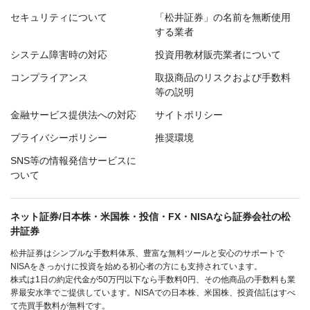
セキュリティについて
「松井証券」の名前を無断使用
する業者
システム障害時の対応
投資用教材販売業者について
コンプライアンス
取扱商品のリスクおよび手数料
等の説明
金融サービス提供法への対応
サイトポリシー
プライバシーポリシー
推奨環境
SNS等の情報発信サービスに
ついて
ネット証券/日本株・米国株・投信・FX・NISAなら証券会社の松
井証券
松井証券はシンプルな手数料体系、豊富な無料ツールと安心のサポートで
NISAをきっかけに投資を始める初心者の方にも支持されています。
株式は1日の約定代金が50万円以下なら手数料0円、その他商品の手数料も業
界最安水準でご提供しています。NISAでの日本株、米国株、投資信託はすべ
て売買手数料が無料です。