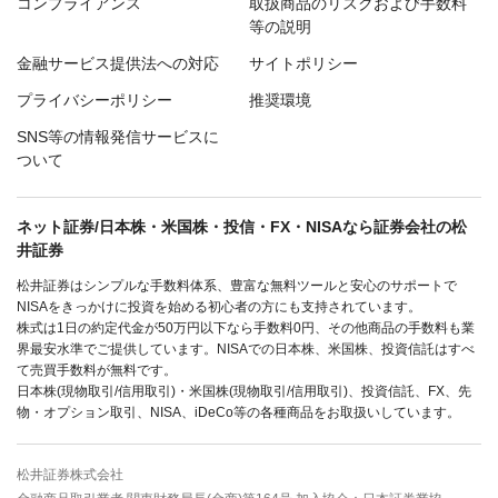
コンプライアンス
取扱商品のリスクおよび手数料
等の説明
金融サービス提供法への対応
サイトポリシー
プライバシーポリシー
推奨環境
SNS等の情報発信サービスに
ついて
ネット証券/日本株・米国株・投信・FX・NISAなら証券会社の松
井証券
松井証券はシンプルな手数料体系、豊富な無料ツールと安心のサポートで
NISAをきっかけに投資を始める初心者の方にも支持されています。
株式は1日の約定代金が50万円以下なら手数料0円、その他商品の手数料も業
界最安水準でご提供しています。NISAでの日本株、米国株、投資信託はすべ
て売買手数料が無料です。
日本株(現物取引/信用取引)・米国株(現物取引/信用取引)、投資信託、FX、先
物・オプション取引、NISA、iDeCo等の各種商品をお取扱いしています。
松井証券株式会社