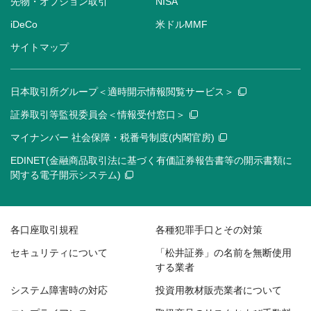
先物・オプション取引
NISA
iDeCo
米ドルMMF
サイトマップ
日本取引所グループ＜適時開示情報閲覧サービス＞
証券取引等監視委員会＜情報受付窓口＞
マイナンバー 社会保障・税番号制度(内閣官房)
EDINET(金融商品取引法に基づく有価証券報告書等の開示書類に
関する電子開示システム)
各口座取引規程
各種犯罪手口とその対策
セキュリティについて
「松井証券」の名前を無断使用
する業者
システム障害時の対応
投資用教材販売業者について