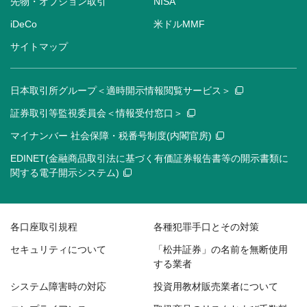
先物・オプション取引
NISA
iDeCo
米ドルMMF
サイトマップ
日本取引所グループ＜適時開示情報閲覧サービス＞
証券取引等監視委員会＜情報受付窓口＞
マイナンバー 社会保障・税番号制度(内閣官房)
EDINET(金融商品取引法に基づく有価証券報告書等の開示書類に
関する電子開示システム)
各口座取引規程
各種犯罪手口とその対策
セキュリティについて
「松井証券」の名前を無断使用
する業者
システム障害時の対応
投資用教材販売業者について