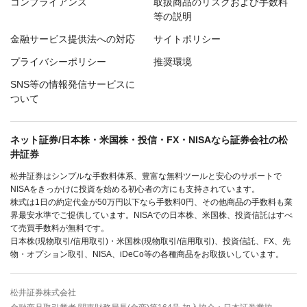
コンプライアンス
取扱商品のリスクおよび手数料
等の説明
金融サービス提供法への対応
サイトポリシー
プライバシーポリシー
推奨環境
SNS等の情報発信サービスに
ついて
ネット証券/日本株・米国株・投信・FX・NISAなら証券会社の松
井証券
松井証券はシンプルな手数料体系、豊富な無料ツールと安心のサポートで
NISAをきっかけに投資を始める初心者の方にも支持されています。
株式は1日の約定代金が50万円以下なら手数料0円、その他商品の手数料も業
界最安水準でご提供しています。NISAでの日本株、米国株、投資信託はすべ
て売買手数料が無料です。
日本株(現物取引/信用取引)・米国株(現物取引/信用取引)、投資信託、FX、先
物・オプション取引、NISA、iDeCo等の各種商品をお取扱いしています。
松井証券株式会社