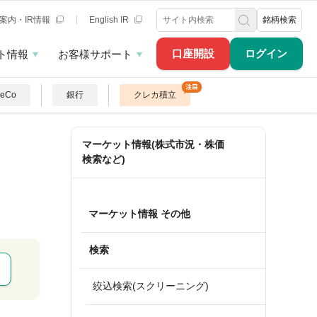
案内・IR情報
English IR
銘柄検索
口座開設
ログイン
ト情報
お客様サポート
DeCo
銀行
クレカ積立
マーケット情報(株式市況・株価
検索など)
マーケット情報 その他
検索
絞込検索(スクリーニング)