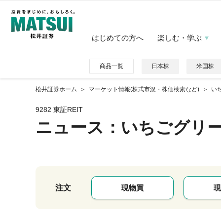
はじめての方へ
楽しむ・学ぶ
商品一覧
日本株
米国株
松井証券ホーム
マーケット情報(株式市況・株価検索など)
い
9282 東証REIT
ニュース
：いちごグリ
注文
現物買
現