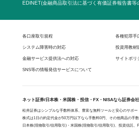
EDINET(金融商品取引法に基づく有価証券報告書
各口座取引規程
各種犯罪手
システム障害時の対応
投資用教材
金融サービス提供法への対応
サイトポリ
SNS等の情報発信サービスについて
ネット証券/日本株・米国株・投信・FX・NISAなら証券会
松井証券はシンプルな手数料体系、豊富な無料ツールと安心のサポート
株式は1日の約定代金が50万円以下なら手数料0円、その他商品の手
日本株(現物取引/信用取引)・米国株(現物取引/信用取引)、投資信託、