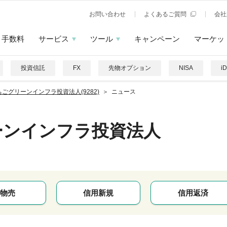
お問い合わせ
よくあるご質問
会社
手数料
サービス
ツール
キャンペーン
マーケッ
投資信託
FX
先物オプション
NISA
i
ちごグリーンインフラ投資法人(9282)
ニュース
ーンインフラ投資法人
物売
信用新規
信用返済