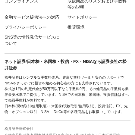
コンプライアンス
取扱商品のリスクおよび手数料
等の説明
金融サービス提供法への対応
サイトポリシー
プライバシーポリシー
推奨環境
SNS等の情報発信サービスに
ついて
ネット証券/日本株・米国株・投信・FX・NISAなら証券会社の松
井証券
松井証券はシンプルな手数料体系、豊富な無料ツールと安心のサポートで
NISAをきっかけに投資を始める初心者の方にも支持されています。
株式は1日の約定代金が50万円以下なら手数料0円、その他商品の手数料も業
界最安水準でご提供しています。NISAでの日本株、米国株、投資信託はすべ
て売買手数料が無料です。
日本株(現物取引/信用取引)・米国株(現物取引/信用取引)、投資信託、FX、先
物・オプション取引、NISA、iDeCo等の各種商品をお取扱いしています。
松井証券株式会社