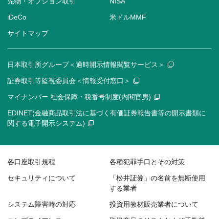
先物・オプション取引
NISA
iDeCo
米ドルMMF
サイトマップ
日本取引所グループ＜適時開示情報閲覧サービス＞
証券取引等監視委員会＜情報受付窓口＞
マイナンバー 社会保障・税番号制度(内閣官房)
EDINET(金融商品取引法に基づく有価証券報告書等の開示書類に
関する電子開示システム)
各口座取引規程
各種犯罪手口とその対策
セキュリティについて
「松井証券」の名前を無断使用
する業者
システム障害時の対応
投資用教材販売業者について