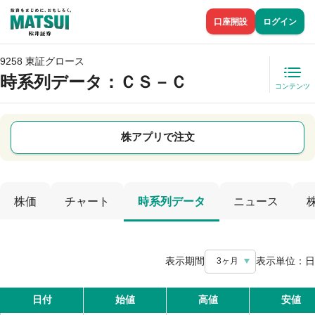
口座開設
ログイン
9258 東証グロース
時系列データ
：ＣＳ－Ｃ
コンテンツ
株アプリで注文
株価
チャート
時系列データ
ニュース
表示期間
表示単位：
日
3ヶ月
日付
始値
高値
安値