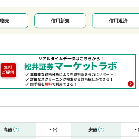
物売
信用新規
信用返済
- (-)
- 
高値
安値