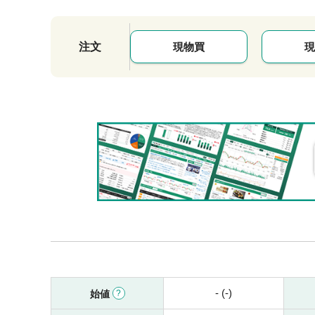
注文
現物買
現
- (-)
始値