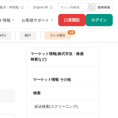
案内・IR情報
English IR
銘柄検索
口座開設
ログイン
ト情報
お客様サポート
DeCo
銀行
クレカ積立
マーケット情報(株式市況・株価
検索など)
マーケット情報 その他
検索
算
絞込検索(スクリーニング)