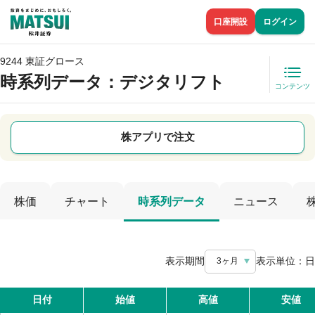
口座開設
ログイン
9244 東証グロース
時系列データ
：デジタリフト
コンテンツ
株アプリで注文
株価
チャート
時系列データ
ニュース
表示期間
表示単位：
日
3ヶ月
日付
始値
高値
安値