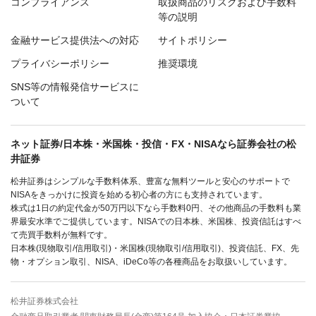
コンプライアンス
取扱商品のリスクおよび手数料
等の説明
金融サービス提供法への対応
サイトポリシー
プライバシーポリシー
推奨環境
SNS等の情報発信サービスに
ついて
ネット証券/日本株・米国株・投信・FX・NISAなら証券会社の松
井証券
松井証券はシンプルな手数料体系、豊富な無料ツールと安心のサポートで
NISAをきっかけに投資を始める初心者の方にも支持されています。
株式は1日の約定代金が50万円以下なら手数料0円、その他商品の手数料も業
界最安水準でご提供しています。NISAでの日本株、米国株、投資信託はすべ
て売買手数料が無料です。
日本株(現物取引/信用取引)・米国株(現物取引/信用取引)、投資信託、FX、先
物・オプション取引、NISA、iDeCo等の各種商品をお取扱いしています。
松井証券株式会社