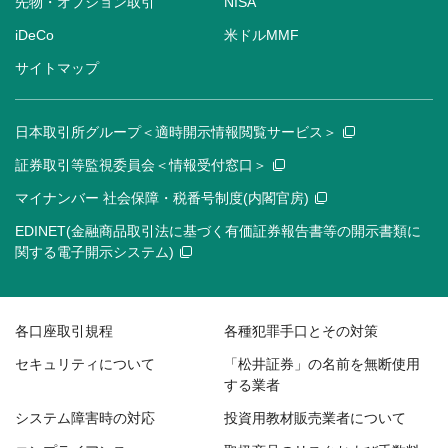
先物・オプション取引
NISA
iDeCo
米ドルMMF
サイトマップ
日本取引所グループ＜適時開示情報閲覧サービス＞
証券取引等監視委員会＜情報受付窓口＞
マイナンバー 社会保障・税番号制度(内閣官房)
EDINET(金融商品取引法に基づく有価証券報告書等の開示書類に
関する電子開示システム)
各口座取引規程
各種犯罪手口とその対策
セキュリティについて
「松井証券」の名前を無断使用
する業者
システム障害時の対応
投資用教材販売業者について